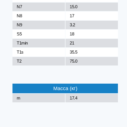
N7
15.0
N8
17
N9
3.2
S5
18
T1min
21
T1s
35.5
T2
75.0
Масса (кг)
m
17.4