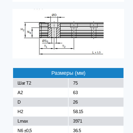
Размеры (мм)
Шаг Т2
75
A2
63
D
26
H2
58.15
Lmax
3971
N6 ±0,5
36.5