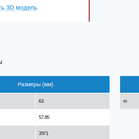
ть 3D модель
Ы
Размеры (мм)
63
m
57.85
3971