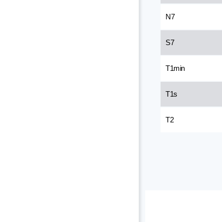
N7
S7
T1min
T1s
T2