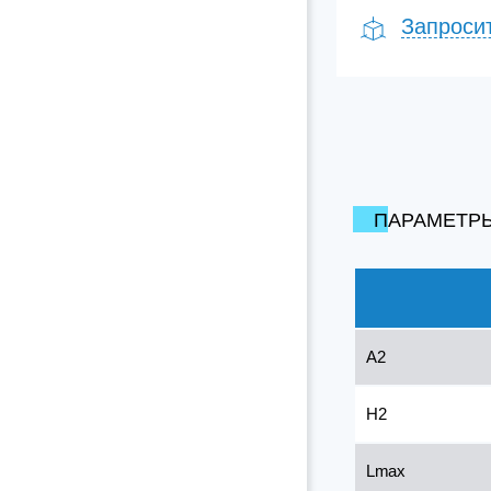
Запроси
ПАРАМЕТР
A2
H2
Lmax