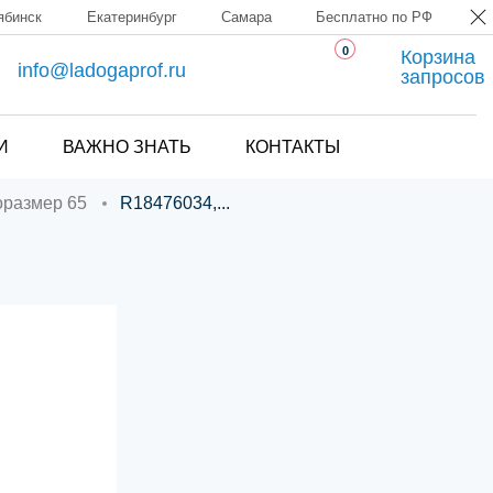
ябинск
Екатеринбург
Самара
Бесплатно по РФ
0
Корзина
info@ladogaprof.ru
запросов
И
ВАЖНО ЗНАТЬ
КОНТАКТЫ
поразмер 65
R18476034,...