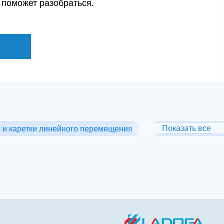
 поможет разобраться.
Показать все
и каретки линейного перемещения
Блоки системы л