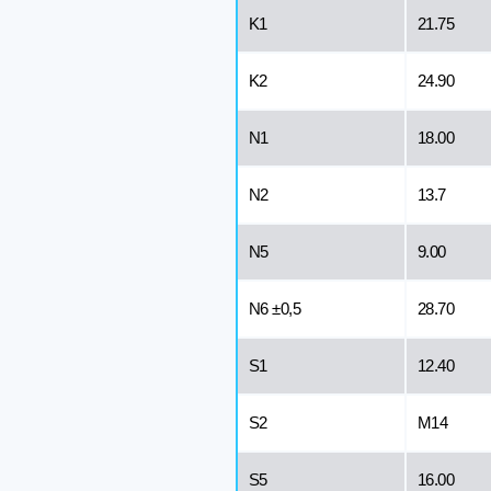
K1
21.75
K2
24.90
N1
18.00
N2
13.7
N5
9.00
N6 ±0,5
28.70
S1
12.40
S2
M14
S5
16.00