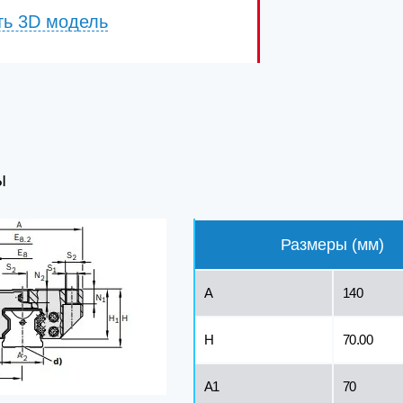
ть 3D модель
Ы
Размеры (мм)
A
140
H
70.00
A1
70