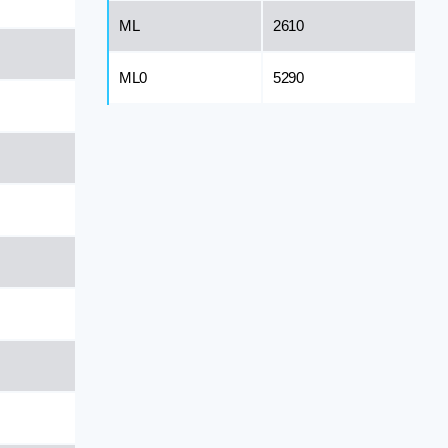
ML
2610
ML0
5290