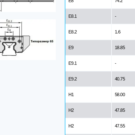
E8
74.2
Е8.1
-
E8.2
1.6
Е9
18.85
E9.1
-
E9.2
40.75
H1
58.00
H2
47.85
H2
47.55