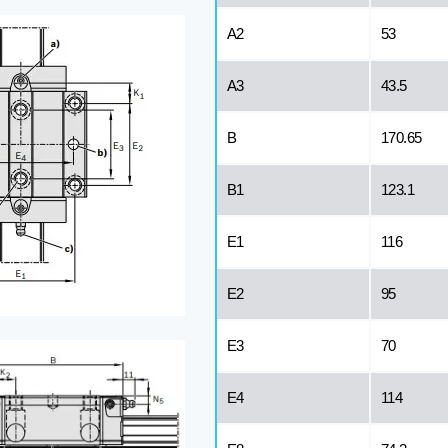
A2
53
A3
43.5
B
170.65
B1
123.1
E1
116
E2
95
E3
70
Е4
114