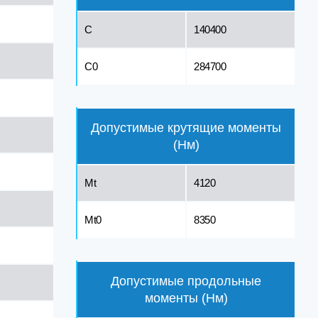
C
140400
C0
284700
Допустимые крутящие моменты
(Нм)
Mt
4120
Mt0
8350
Допустимые продольные
моменты (Нм)