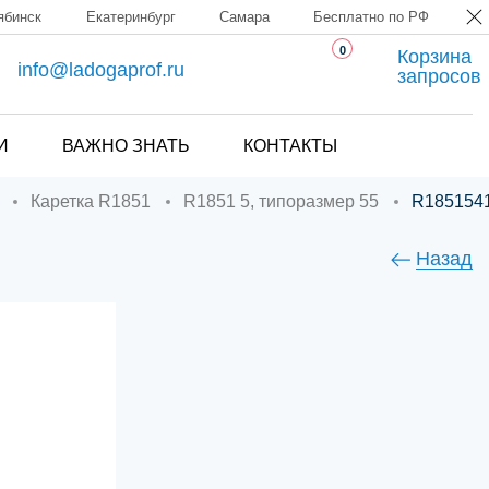
ябинск
Екатеринбург
Самара
Бесплатно по РФ
0
Корзина
info@ladogaprof.ru
запросов
И
ВАЖНО ЗНАТЬ
КОНТАКТЫ
Каретка R1851
R1851 5, типоразмер 55
R185154
Назад