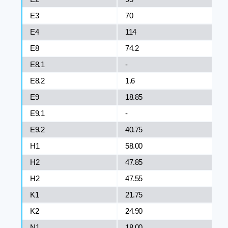
E3
70
Е4
114
E8
74.2
Е8.1
-
E8.2
1.6
Е9
18.85
E9.1
-
E9.2
40.75
H1
58.00
H2
47.85
H2
47.55
K1
21.75
K2
24.90
N1
18.00