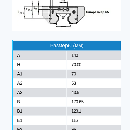
Размеры (мм)
A
140
H
70.00
A1
70
A2
53
A3
43.5
B
170.65
B1
123.1
E1
116
E2
95