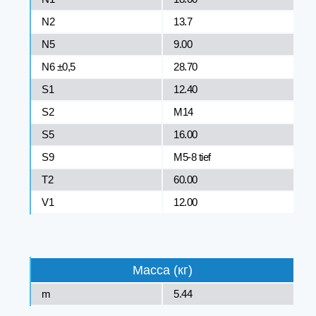
N2
13.7
N5
9.00
N6 ±0,5
28.70
S1
12.40
S2
M14
S5
16.00
S9
M5-8 tief
T2
60.00
V1
12.00
Масса (кг)
m
5.44