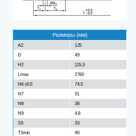
Размеры (мм)
A2
125
D
49
H2
115.3
Lmax
2760
N6 ±0,5
74.5
N7
91
N8
38
N9
4.8
S5
33
T1min
40