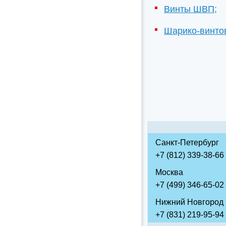
Винты ШВП;
Шарико-винто
Санкт-Петербург
+7 (812) 339-38-66
Москва
+7 (499) 346-65-02
Нижний Новгород
+7 (831) 219-95-94