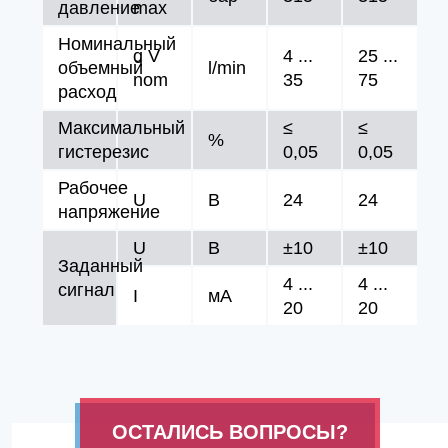
давление
max
Номинальный
q V
4 ...
25 ...
объемный
l/min
nom
35
75
расход
Максимальный
≤
≤
%
гистерезис
0,05
0,05
Рабочее
U
В
24
24
напряжение
U
В
±10
±10
Заданный
4 ...
4 ...
сигнал
I
мA
20
20
ОСТАЛИСЬ ВОПРОСЫ?