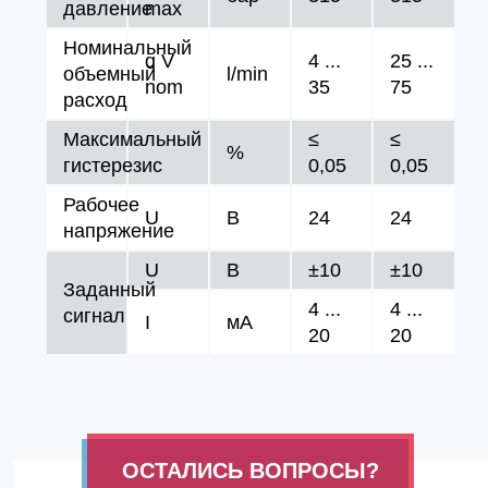
давление
max
Номинальный
q V
4 ...
25 ...
объемный
l/min
nom
35
75
расход
Максимальный
≤
≤
%
гистерезис
0,05
0,05
Рабочее
U
В
24
24
напряжение
U
В
±10
±10
Заданный
4 ...
4 ...
сигнал
I
мA
20
20
ОСТАЛИСЬ ВОПРОСЫ?