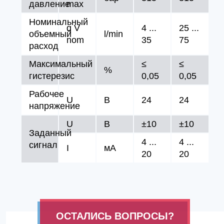
давление
max
Номинальный
q V
4 ...
25 ...
объемный
l/min
nom
35
75
расход
Максимальный
≤
≤
%
гистерезис
0,05
0,05
Рабочее
U
В
24
24
напряжение
U
В
±10
±10
Заданный
4 ...
4 ...
сигнал
I
мA
20
20
ОСТАЛИСЬ ВОПРОСЫ?