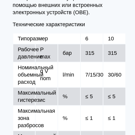
помощью внешних или встроенных
электронных устройств (OBE).
Технические характеристики
Типоразмер
6
10
Рабочее
P
бар
315
315
давление
max
Номинальный
q V
объемный
l/min
7/15/30
30/60
nom
расход
Максимальный
%
≤ 5
≤ 5
гистерезис
Максимальная
зона
%
≤ 1
≤ 1
разбросов