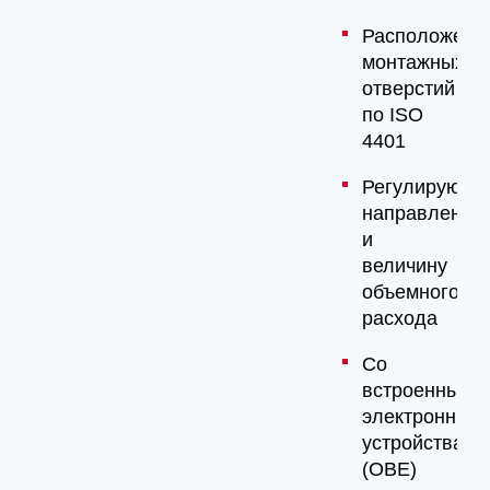
Расположени
монтажных
отверстий
по ISO
4401
Регулируют
направление
и
величину
объемного
расхода
Со
встроенными
электронным
устройствами
(OBE)