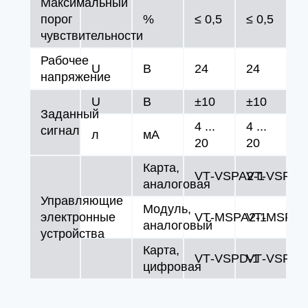
Максимальный
порог
%
≤ 0,5
≤ 0,5
чувствительности
Рабочее
U
В
24
24
напряжение
U
В
±10
±10
Заданный
4 ...
4 ...
сигнал
л
мA
20
20
Карта,
VT‑VSPA2‑1
VT‑VSPA2
аналоговая
Управляющие
Модуль,
электронные
VT‑MSPA2‑1
VT‑MSPA2
аналоговый
устройства
Карта,
VT‑VSPD‑1
VT‑VSPD‑
цифровая