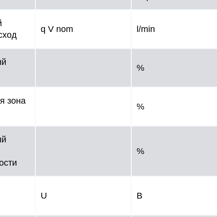
й
q V nom
l/min
сход
ый
%
я зона
%
ый
%
ости
U
В