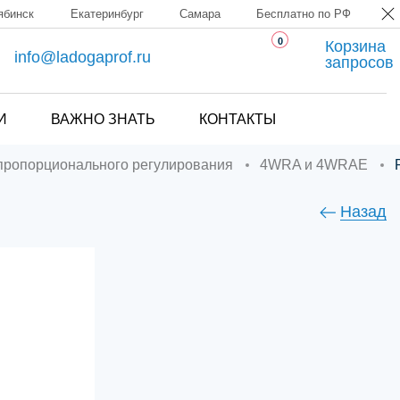
ябинск
Екатеринбург
Самара
Бесплатно по РФ
0
Корзина
info@ladogaprof.ru
запросов
И
ВАЖНО ЗНАТЬ
КОНТАКТЫ
 пропорционального регулирования
4WRA и 4WRAE
Назад