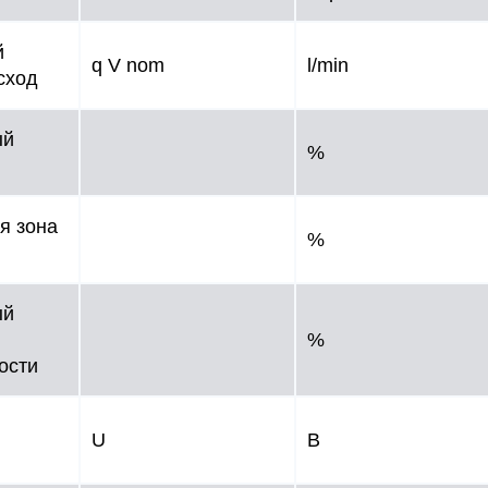
й
q V nom
l/min
сход
ый
%
я зона
%
ый
%
ости
U
В