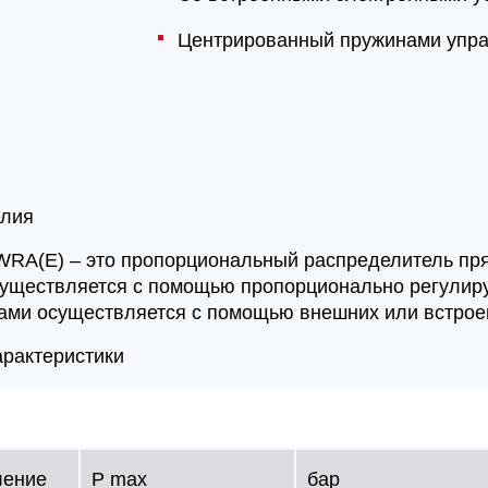
Центрированный пружинами упр
елия
WRA(E) – это пропорциональный распределитель пря
уществляется с помощью пропорционально регулир
ами осуществляется с помощью внешних или встроен
арактеристики
ление
P max
бар