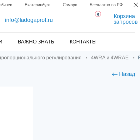
ябинск
Екатеринбург
Самара
Бесплатно по РФ
0
Корзина
info@ladogaprof.ru
запросов
И
ВАЖНО ЗНАТЬ
КОНТАКТЫ
 пропорционального регулирования
4WRA и 4WRAE
Назад