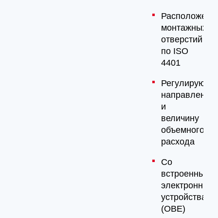
Расположени
монтажных
отверстий
по ISO
4401
Регулируют
направление
и
величину
объемного
расхода
Со
встроенными
электронным
устройствами
(OBE)