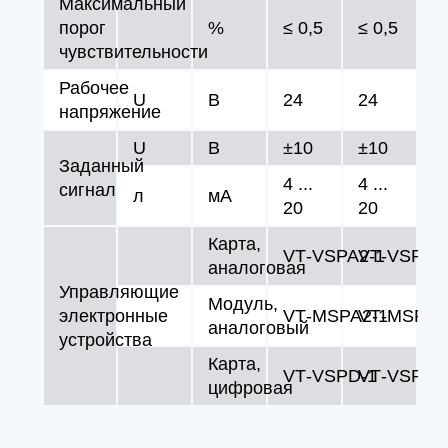
Максимальный
порог
%
≤ 0,5
≤ 0,5
чувствительности
Рабочее
U
В
24
24
напряжение
U
В
±10
±10
Заданный
4 ...
4 ...
сигнал
л
мA
20
20
Карта,
VT‑VSPA2‑1
VT‑VSPA2
аналоговая
Управляющие
Модуль,
электронные
VT‑MSPA2‑1
VT‑MSPA2
аналоговый
устройства
Карта,
VT‑VSPD‑1
VT‑VSPD‑
цифровая