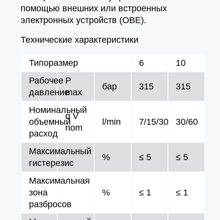
помощью внешних или встроенных
электронных устройств (OBE).
Технические характеристики
Типоразмер
6
10
Рабочее
P
бар
315
315
давление
max
Номинальный
q V
объемный
l/min
7/15/30
30/60
nom
расход
Максимальный
%
≤ 5
≤ 5
гистерезис
Максимальная
зона
%
≤ 1
≤ 1
разбросов