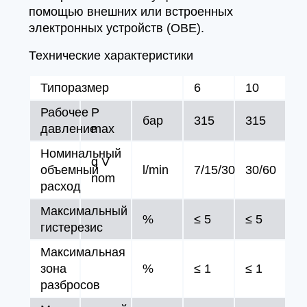
помощью внешних или встроенных
электронных устройств (OBE).
Технические характеристики
Типоразмер
6
10
Рабочее
P
бар
315
315
давление
max
Номинальный
q V
объемный
l/min
7/15/30
30/60
nom
расход
Максимальный
%
≤ 5
≤ 5
гистерезис
Максимальная
зона
%
≤ 1
≤ 1
разбросов