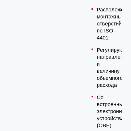
Расположени
монтажных
отверстий
по ISO
4401
Регулируют
направление
и
величину
объемного
расхода
Со
встроенными
электронным
устройствами
(OBE)