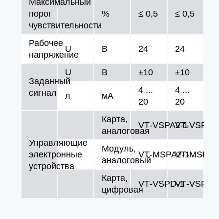
Максимальный
порог
%
≤ 0,5
≤ 0,5
чувствительности
Рабочее
U
В
24
24
напряжение
U
В
±10
±10
Заданный
4 ...
4 ...
сигнал
л
мA
20
20
Карта,
VT‑VSPA2‑1
VT‑VSPA2
аналоговая
Управляющие
Модуль,
электронные
VT‑MSPA2‑1
VT‑MSPA2
аналоговый
устройства
Карта,
VT‑VSPD‑1
VT‑VSPD‑
цифровая