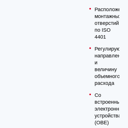
Расположени
монтажных
отверстий
по ISO
4401
Регулируют
направление
и
величину
объемного
расхода
Со
встроенными
электронным
устройствами
(OBE)