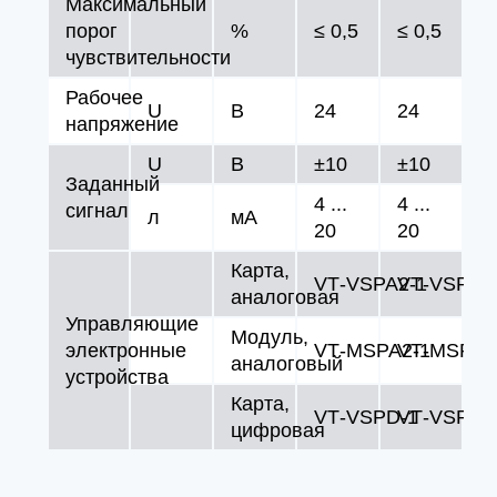
Максимальный
порог
%
≤ 0,5
≤ 0,5
чувствительности
Рабочее
U
В
24
24
напряжение
U
В
±10
±10
Заданный
4 ...
4 ...
сигнал
л
мA
20
20
Карта,
VT‑VSPA2‑1
VT‑VSPA2
аналоговая
Управляющие
Модуль,
электронные
VT‑MSPA2‑1
VT‑MSPA2
аналоговый
устройства
Карта,
VT‑VSPD‑1
VT‑VSPD‑
цифровая