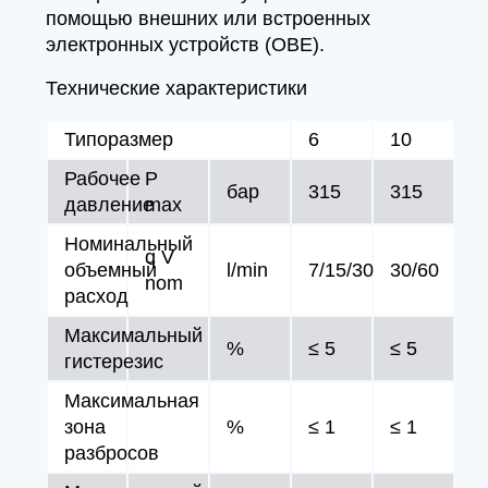
помощью внешних или встроенных
электронных устройств (OBE).
Технические характеристики
Типоразмер
6
10
Рабочее
P
бар
315
315
давление
max
Номинальный
q V
объемный
l/min
7/15/30
30/60
nom
расход
Максимальный
%
≤ 5
≤ 5
гистерезис
Максимальная
зона
%
≤ 1
≤ 1
разбросов