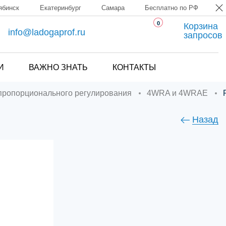
ябинск
Екатеринбург
Самара
Бесплатно по РФ
0
Корзина
info@ladogaprof.ru
запросов
И
ВАЖНО ЗНАТЬ
КОНТАКТЫ
 пропорционального регулирования
4WRA и 4WRAE
Назад