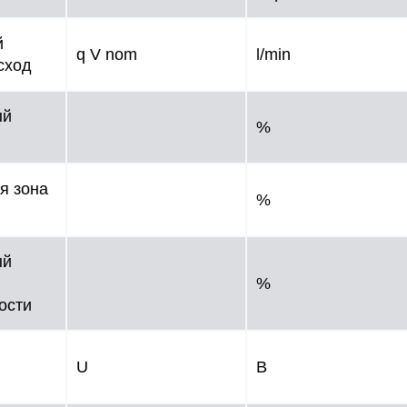
й
q V nom
l/min
сход
ый
%
я зона
%
ый
%
ости
U
В