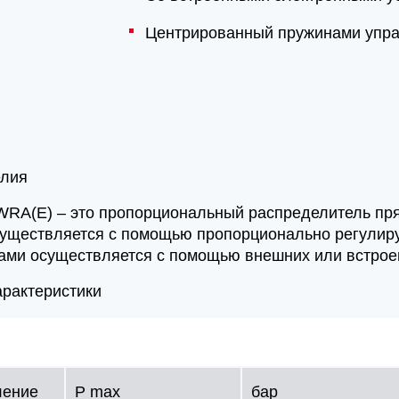
Центрированный пружинами упр
елия
WRA(E) – это пропорциональный распределитель пря
уществляется с помощью пропорционально регулир
ами осуществляется с помощью внешних или встроен
арактеристики
ление
P max
бар