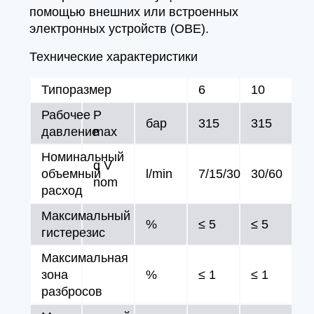
помощью внешних или встроенных
электронных устройств (OBE).
Технические характеристики
Типоразмер
6
10
Рабочее
P
бар
315
315
давление
max
Номинальный
q V
объемный
l/min
7/15/30
30/60
nom
расход
Максимальный
%
≤ 5
≤ 5
гистерезис
Максимальная
зона
%
≤ 1
≤ 1
разбросов