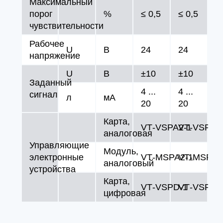
Максимальный
порог
%
≤ 0,5
≤ 0,5
чувствительности
Рабочее
U
В
24
24
напряжение
U
В
±10
±10
Заданный
4 ...
4 ...
сигнал
л
мA
20
20
Карта,
VT‑VSPA2‑1
VT‑VSPA2
аналоговая
Управляющие
Модуль,
электронные
VT‑MSPA2‑1
VT‑MSPA2
аналоговый
устройства
Карта,
VT‑VSPD‑1
VT‑VSPD‑
цифровая