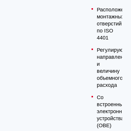
Расположени
монтажных
отверстий
по ISO
4401
Регулируют
направление
и
величину
объемного
расхода
Со
встроенными
электронным
устройствами
(OBE)