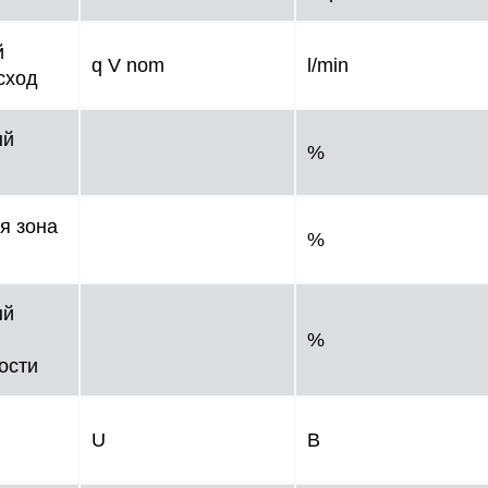
й
q V nom
l/min
сход
ый
%
я зона
%
ый
%
ости
U
В