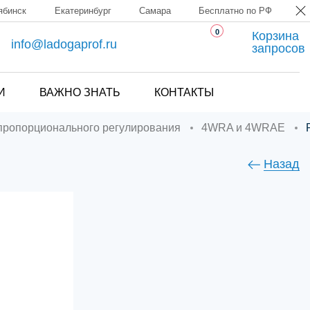
ябинск
Екатеринбург
Самара
Бесплатно по РФ
0
Корзина
info@ladogaprof.ru
запросов
И
ВАЖНО ЗНАТЬ
КОНТАКТЫ
 пропорционального регулирования
4WRA и 4WRAE
Назад