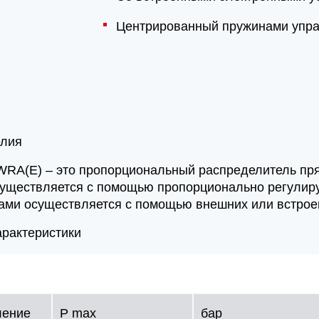
Центрированный пружинами упр
елия
WRA(E) – это пропорциональный распределитель пря
уществляется с помощью пропорционально регулир
ами осуществляется с помощью внешних или встроен
арактеристики
ление
P max
бар