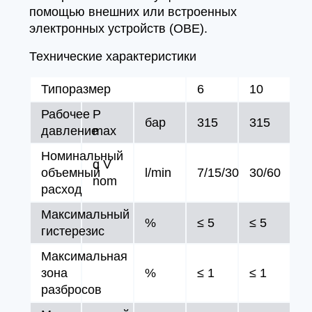
помощью внешних или встроенных
электронных устройств (OBE).
Технические характеристики
Типоразмер
6
10
Рабочее
P
бар
315
315
давление
max
Номинальный
q V
объемный
l/min
7/15/30
30/60
nom
расход
Максимальный
%
≤ 5
≤ 5
гистерезис
Максимальная
зона
%
≤ 1
≤ 1
разбросов