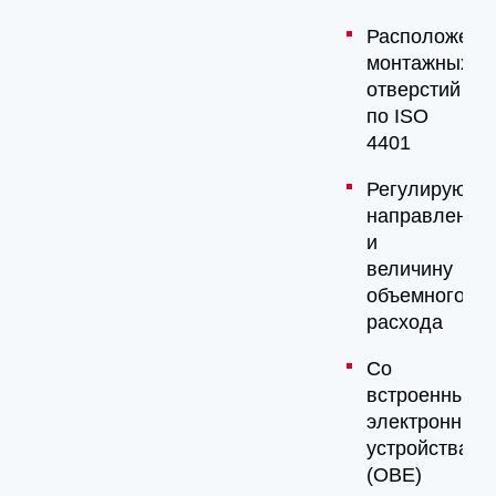
Расположени
монтажных
отверстий
по ISO
4401
Регулируют
направление
и
величину
объемного
расхода
Со
встроенными
электронным
устройствами
(OBE)