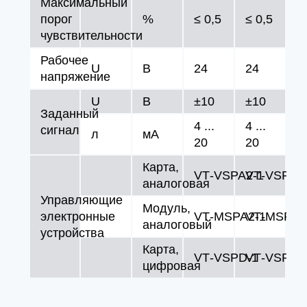
Максимальный
порог
%
≤ 0,5
≤ 0,5
чувствительности
Рабочее
U
В
24
24
напряжение
U
В
±10
±10
Заданный
4 ...
4 ...
сигнал
л
мA
20
20
Карта,
VT‑VSPA2‑1
VT‑VSPA2
аналоговая
Управляющие
Модуль,
электронные
VT‑MSPA2‑1
VT‑MSPA2
аналоговый
устройства
Карта,
VT‑VSPD‑1
VT‑VSPD‑
цифровая