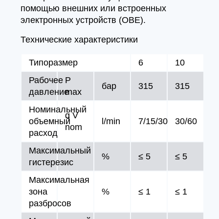
помощью внешних или встроенных
электронных устройств (OBE).
Технические характеристики
Типоразмер
6
10
Рабочее
P
бар
315
315
давление
max
Номинальный
q V
объемный
l/min
7/15/30
30/60
nom
расход
Максимальный
%
≤ 5
≤ 5
гистерезис
Максимальная
зона
%
≤ 1
≤ 1
разбросов