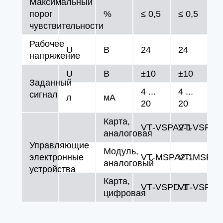
Максимальный
порог
%
≤ 0,5
≤ 0,5
чувствительности
Рабочее
U
В
24
24
напряжение
U
В
±10
±10
Заданный
4 ...
4 ...
сигнал
л
мA
20
20
Карта,
VT‑VSPA2‑1
VT‑VSPA2
аналоговая
Управляющие
Модуль,
электронные
VT‑MSPA2‑1
VT‑MSPA2
аналоговый
устройства
Карта,
VT‑VSPD‑1
VT‑VSPD‑
цифровая