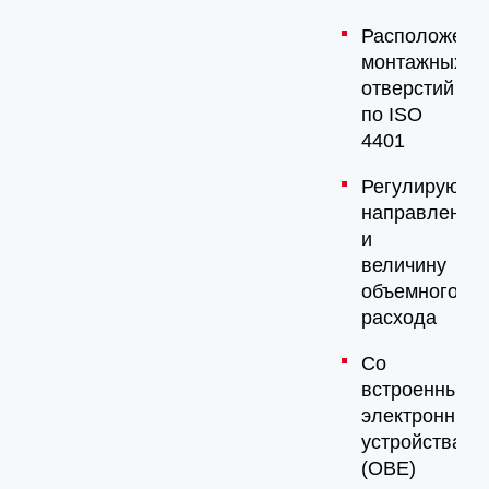
Расположени
монтажных
отверстий
по ISO
4401
Регулируют
направление
и
величину
объемного
расхода
Со
встроенными
электронным
устройствами
(OBE)