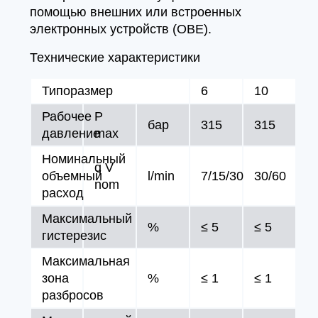
помощью внешних или встроенных
электронных устройств (OBE).
Технические характеристики
Типоразмер
6
10
Рабочее
P
бар
315
315
давление
max
Номинальный
q V
объемный
l/min
7/15/30
30/60
nom
расход
Максимальный
%
≤ 5
≤ 5
гистерезис
Максимальная
зона
%
≤ 1
≤ 1
разбросов