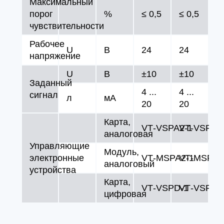
Максимальный
порог
%
≤ 0,5
≤ 0,5
чувствительности
Рабочее
U
В
24
24
напряжение
U
В
±10
±10
Заданный
4 ...
4 ...
сигнал
л
мA
20
20
Карта,
VT‑VSPA2‑1
VT‑VSPA2
аналоговая
Управляющие
Модуль,
электронные
VT‑MSPA2‑1
VT‑MSPA2
аналоговый
устройства
Карта,
VT‑VSPD‑1
VT‑VSPD‑
цифровая