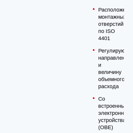
Расположени
монтажных
отверстий
по ISO
4401
Регулируют
направление
и
величину
объемного
расхода
Со
встроенными
электронным
устройствами
(OBE)