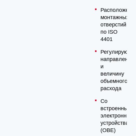
Расположени
монтажных
отверстий
по ISO
4401
Регулируют
направление
и
величину
объемного
расхода
Со
встроенными
электронным
устройствами
(OBE)