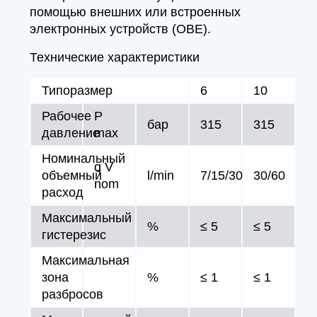
помощью внешних или встроенных
электронных устройств (OBE).
Технические характеристики
Типоразмер
6
10
Рабочее
P
бар
315
315
давление
max
Номинальный
q V
объемный
l/min
7/15/30
30/60
nom
расход
Максимальный
%
≤ 5
≤ 5
гистерезис
Максимальная
зона
%
≤ 1
≤ 1
разбросов