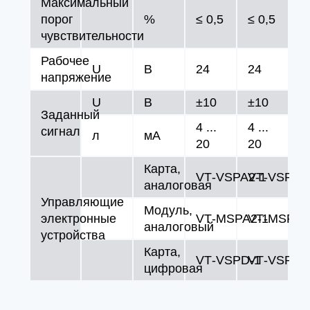
Максимальный
порог
%
≤ 0,5
≤ 0,5
чувствительности
Рабочее
U
В
24
24
напряжение
U
В
±10
±10
Заданный
4 ...
4 ...
сигнал
л
мA
20
20
Карта,
VT‑VSPA2‑1
VT‑VSPA2
аналоговая
Управляющие
Модуль,
электронные
VT‑MSPA2‑1
VT‑MSPA2
аналоговый
устройства
Карта,
VT‑VSPD‑1
VT‑VSPD‑
цифровая