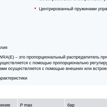
Центрированный пружинами упр
елия
WRA(E) – это пропорциональный распределитель пря
уществляется с помощью пропорционально регулир
ами осуществляется с помощью внешних или встроен
арактеристики
ление
P max
бар