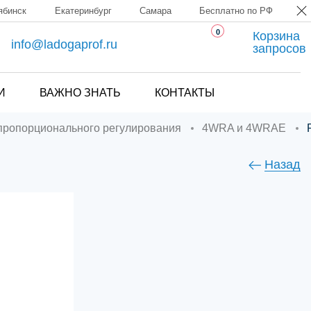
ябинск
Екатеринбург
Самара
Бесплатно по РФ
0
Корзина
info@ladogaprof.ru
запросов
И
ВАЖНО ЗНАТЬ
КОНТАКТЫ
 пропорционального регулирования
4WRA и 4WRAE
Назад