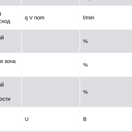
й
q V nom
l/min
сход
ый
%
я зона
%
ый
%
ости
U
В