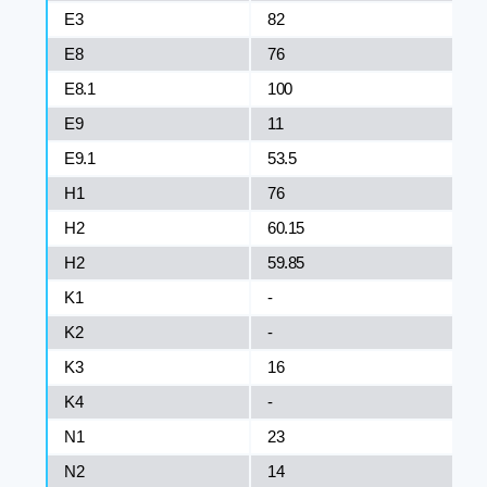
E3
82
E8
76
E8.1
100
E9
11
E9.1
53.5
H1
76
H2
60.15
H2
59.85
K1
-
K2
-
K3
16
K4
-
N1
23
N2
14