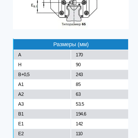
Размеры (мм)
A
170
H
90
B+0,5
243
A1
85
A2
63
A3
53.5
B1
194.6
E1
142
E2
110