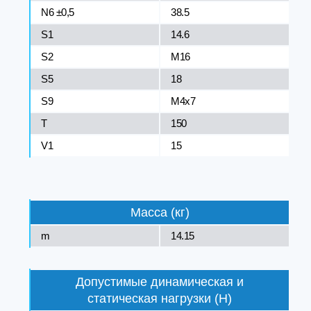
N6 ±0,5
38.5
S1
14.6
S2
М16
S5
18
S9
M4x7
T
150
V1
15
Масса (кг)
m
14.15
Допустимые динамическая и
статическая нагрузки (Н)