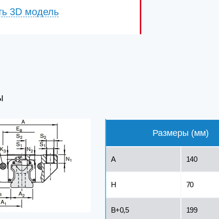
ть 3D модель
Ы
Размеры (мм)
A
140
H
70
B+0,5
199