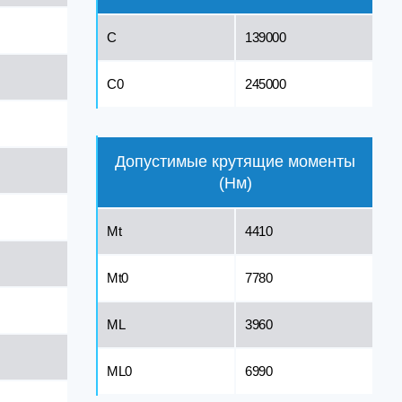
C
139000
C0
245000
Допустимые крутящие моменты
(Нм)
Mt
4410
Mt0
7780
ML
3960
ML0
6990