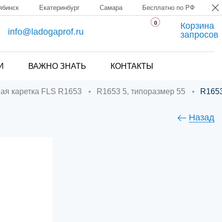
ябинск
Екатеринбург
Самара
Бесплатно по РФ
0
Корзина
info@ladogaprof.ru
запросов
И
ВАЖНО ЗНАТЬ
КОНТАКТЫ
ная каретка FLS R1653
R1653 5, типоразмер 55
R16
Назад