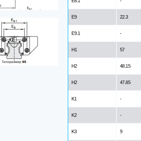
E8.1
-
E9
22.3
E9.1
-
H1
57
H2
48.15
H2
47.85
K1
-
K2
-
K3
9