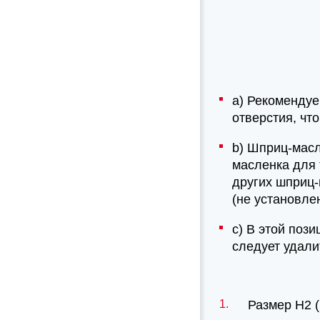
a) Рекомендуе
отверстия, чт
b) Шприц-масл
масленка для 
других шприц-
(не установле
c) В этой поз
следует удали
Размер H2 (