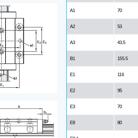
A1
70
A2
53
A3
43.5
B1
155.5
E1
116
E2
95
E3
70
E8
80