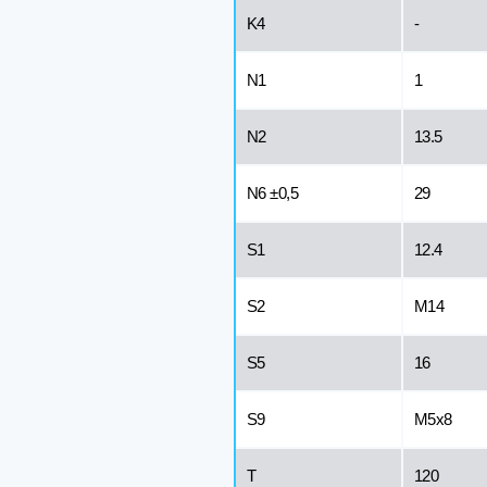
K4
-
N1
1
N2
13.5
N6 ±0,5
29
S1
12.4
S2
М14
S5
16
S9
M5x8
T
120