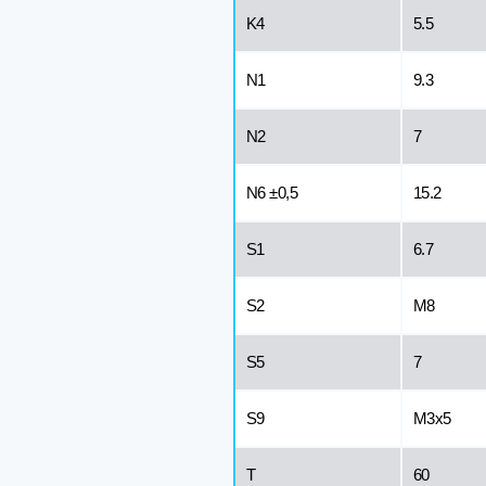
K4
5.5
N1
9.3
N2
7
N6 ±0,5
15.2
S1
6.7
S2
M8
S5
7
S9
M3x5
T
60