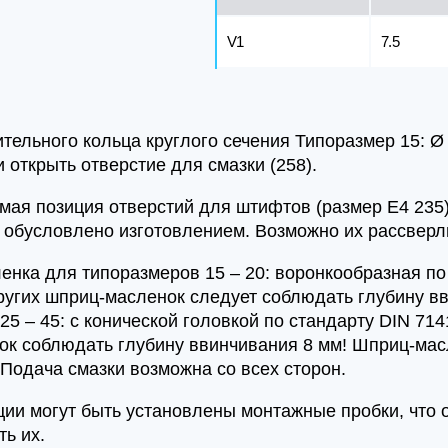
V1
7.5
тельного кольца круглого сечения Типоразмер 15: Ø 4 
 открыть отверстие для смазки (258).
мая позиция отверстий для штифтов (размер E4 235)
о обусловлено изготовлением. Возможно их рассверл
енка для типоразмеров 15 – 20: воронкообразная по 
угих шприц-масленок следует соблюдать глубину в
25 – 45: с конической головкой по стандарту DIN 71
к соблюдать глубину ввинчивания 8 мм! Шприц-масл
 Подача смазки возможна со всех сторон.
иции могут быть установлены монтажные пробки, что
ть их.