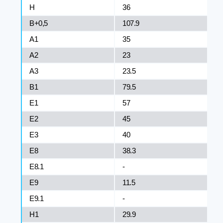
H
36
B+0,5
107.9
A1
35
A2
23
A3
23.5
B1
79.5
E1
57
E2
45
E3
40
E8
38.3
E8.1
-
E9
11.5
E9.1
-
H1
29.9