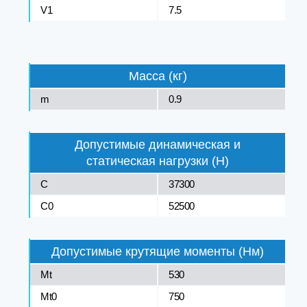
V1
7.5
Масса (кг)
m
0.9
Допустимые динамическая и
статическая нагрузки (Н)
C
37300
C0
52500
Допустимые крутящие моменты (Нм)
Mt
530
Mt0
750