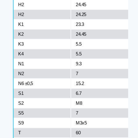
H2
24.45
H2
24.25
K1
23.3
K2
24.45
K3
5.5
K4
5.5
N1
9.3
N2
7
N6 ±0,5
15.2
S1
6.7
S2
M8
S5
7
S9
M3x5
T
60