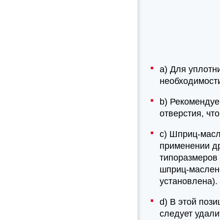
а) Для уплотни
необходимости
b) Рекомендуе
отверстия, чт
c) Шприц-масл
применении др
типоразмеров 
шприц-маслено
установлена).
d) В этой поз
следует удали