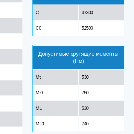
C
37300
C0
52500
Допустимые крутящие моменты
(Нм)
Mt
530
Mt0
750
ML
530
ML0
740