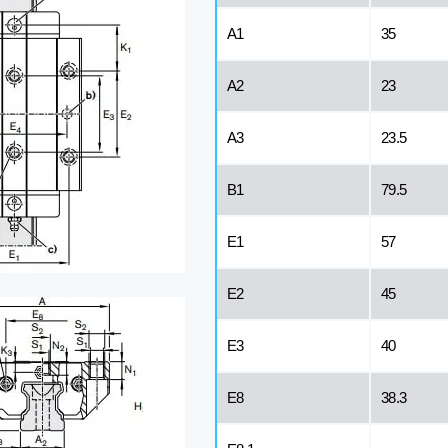
A1
35
A2
23
A3
23.5
B1
79.5
E1
57
E2
45
E3
40
E8
38.3