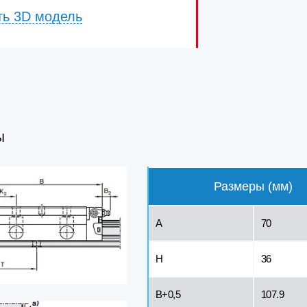
ть 3D модель
Ы
Размеры (мм)
A
70
H
36
B+0,5
107.9