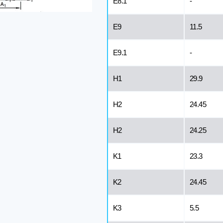
E8.1
-
E9
11.5
E9.1
-
H1
29.9
H2
24.45
H2
24.25
K1
23.3
K2
24.45
K3
5.5