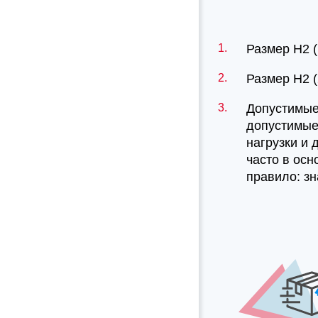
Размер H2 (
Размер H2 (
Допустимые
допустимые
нагрузки и 
часто в осн
правило: зн