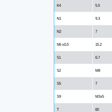
K4
5.5
N1
9.3
N2
7
N6 ±0,5
15.2
S1
6.7
S2
M8
S5
7
S9
M3x5
T
60