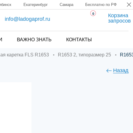
ябинск
Екатеринбург
Самара
Бесплатно по РФ
0
Корзина
info@ladogaprof.ru
запросов
И
ВАЖНО ЗНАТЬ
КОНТАКТЫ
ная каретка FLS R1653
R1653 2, типоразмер 25
R16
Назад