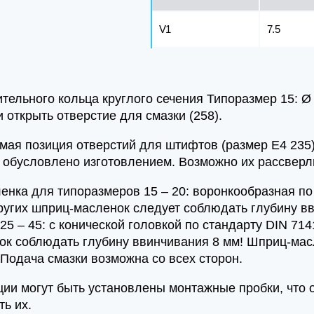
V1
7.5
тельного кольца круглого сечения Типоразмер 15: Ø 4 
 открыть отверстие для смазки (258).
мая позиция отверстий для штифтов (размер E4 235)
о обусловлено изготовлением. Возможно их рассверл
енка для типоразмеров 15 – 20: воронкообразная по 
угих шприц-масленок следует соблюдать глубину в
25 – 45: с конической головкой по стандарту DIN 71
к соблюдать глубину ввинчивания 8 мм! Шприц-масл
 Подача смазки возможна со всех сторон.
иции могут быть установлены монтажные пробки, что
ть их.