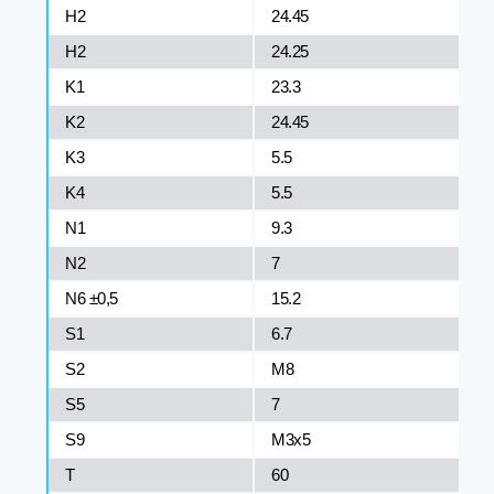
H2
24.45
H2
24.25
K1
23.3
K2
24.45
K3
5.5
K4
5.5
N1
9.3
N2
7
N6 ±0,5
15.2
S1
6.7
S2
M8
S5
7
S9
M3x5
T
60