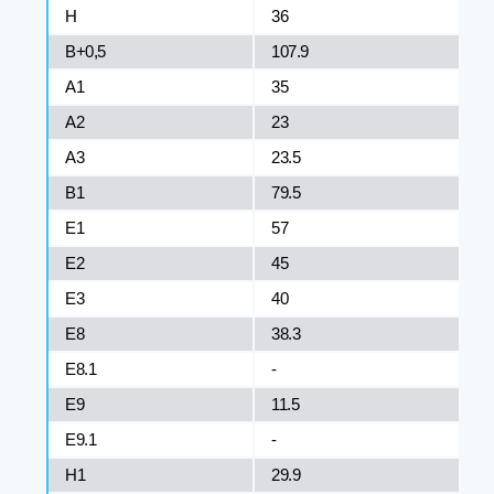
H
36
B+0,5
107.9
A1
35
A2
23
A3
23.5
B1
79.5
E1
57
E2
45
E3
40
E8
38.3
E8.1
-
E9
11.5
E9.1
-
H1
29.9