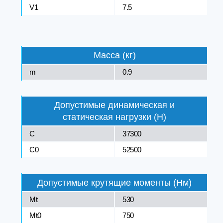
V1
7.5
Масса (кг)
m
0.9
Допустимые динамическая и
статическая нагрузки (Н)
C
37300
C0
52500
Допустимые крутящие моменты (Нм)
Mt
530
Mt0
750