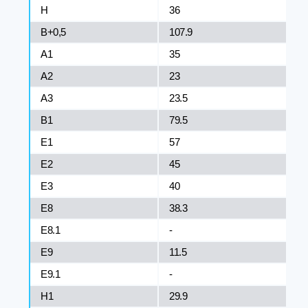
H
36
B+0,5
107.9
A1
35
A2
23
A3
23.5
B1
79.5
E1
57
E2
45
E3
40
E8
38.3
E8.1
-
E9
11.5
E9.1
-
H1
29.9