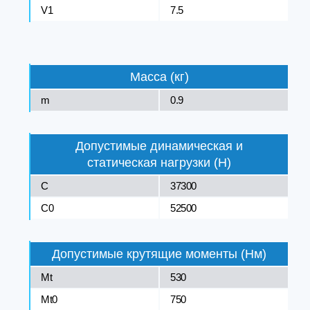
V1
7.5
Масса (кг)
m
0.9
Допустимые динамическая и
статическая нагрузки (Н)
C
37300
C0
52500
Допустимые крутящие моменты (Нм)
Mt
530
Mt0
750