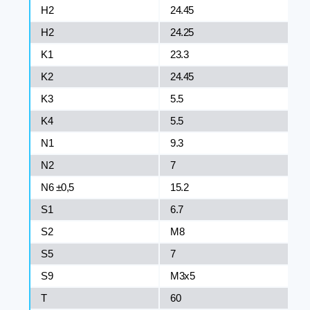
H2
24.45
H2
24.25
K1
23.3
K2
24.45
K3
5.5
K4
5.5
N1
9.3
N2
7
N6 ±0,5
15.2
S1
6.7
S2
M8
S5
7
S9
M3x5
T
60