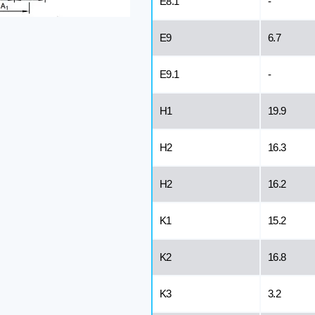
E8.1
-
E9
6.7
E9.1
-
H1
19.9
H2
16.3
H2
16.2
K1
15.2
K2
16.8
K3
3.2