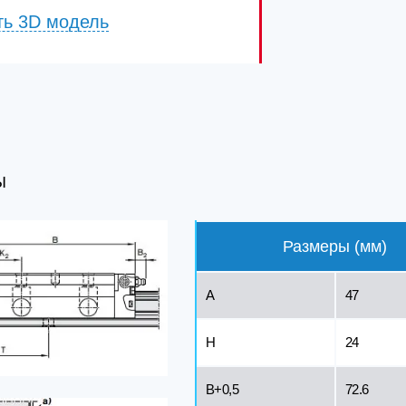
ть 3D модель
Ы
Размеры (мм)
A
47
H
24
B+0,5
72.6