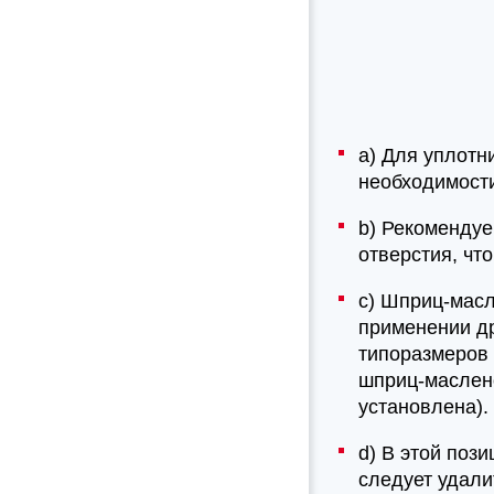
а) Для уплотни
необходимости
b) Рекомендуе
отверстия, чт
c) Шприц-масл
применении др
типоразмеров 
шприц-маслено
установлена).
d) В этой поз
следует удали