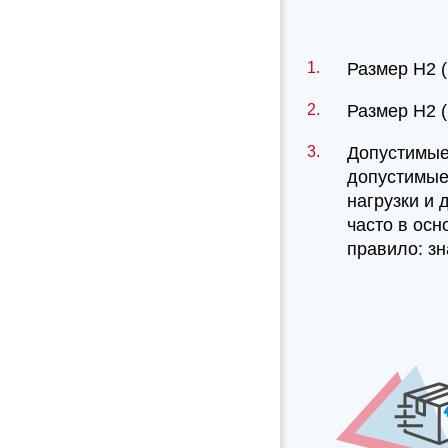
Размер H2 (
Размер H2 (
Допустимые
допустимые
нагрузки и 
часто в осн
правило: зн