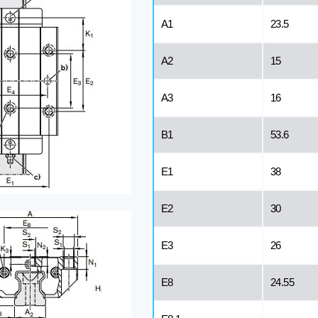
A1
23.5
A2
15
A3
16
B1
53.6
E1
38
E2
30
E3
26
E8
24.55