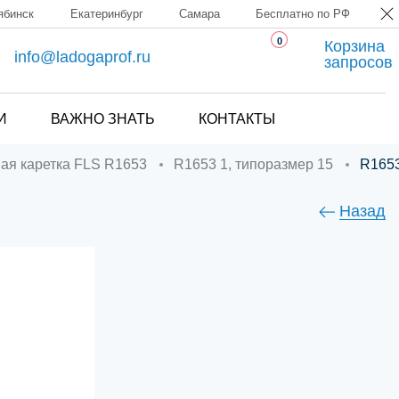
ябинск
Екатеринбург
Самара
Бесплатно по РФ
0
Корзина
info@ladogaprof.ru
запросов
И
ВАЖНО ЗНАТЬ
КОНТАКТЫ
ная каретка FLS R1653
R1653 1, типоразмер 15
R165
Назад