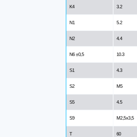
K4
3.2
N1
5.2
N2
4.4
N6 ±0,5
10.3
S1
4.3
S2
M5
S5
4.5
S9
M2,5x3,5
T
60