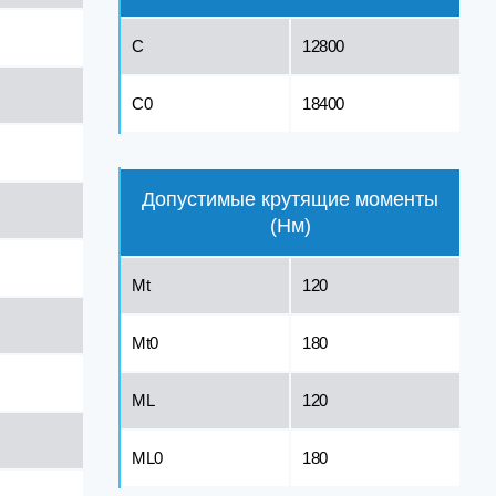
C
12800
C0
18400
Допустимые крутящие моменты
(Нм)
Mt
120
Mt0
180
ML
120
ML0
180