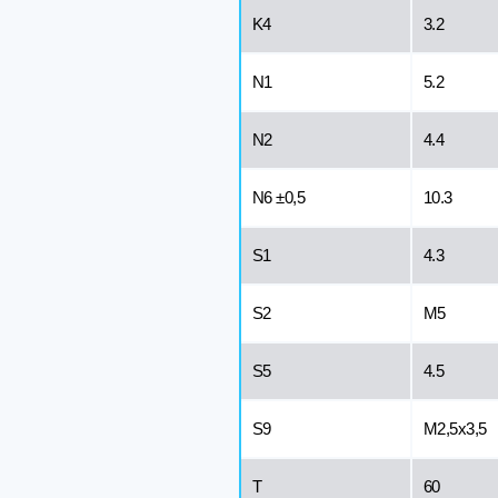
K4
3.2
N1
5.2
N2
4.4
N6 ±0,5
10.3
S1
4.3
S2
M5
S5
4.5
S9
M2,5x3,5
T
60