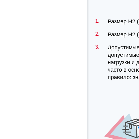
Размер H2 (
Размер H2 (
Допустимые
допустимые
нагрузки и 
часто в осн
правило: зн