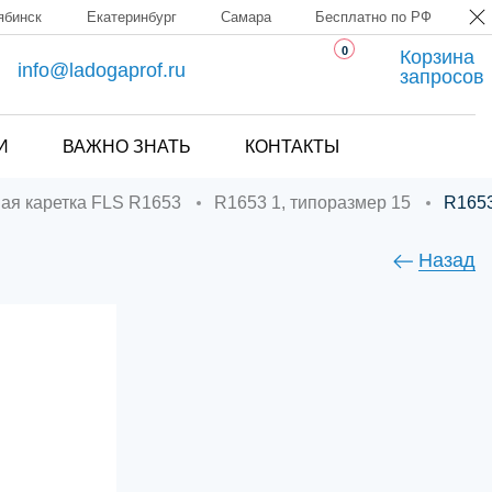
ябинск
Екатеринбург
Самара
Бесплатно по РФ
0
Корзина
info@ladogaprof.ru
запросов
И
ВАЖНО ЗНАТЬ
КОНТАКТЫ
ная каретка FLS R1653
R1653 1, типоразмер 15
R165
Назад