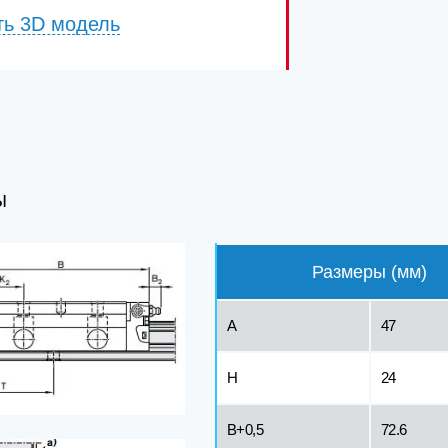
ть 3D модель
Ы
Размеры (мм)
A
47
H
24
B+0,5
72.6