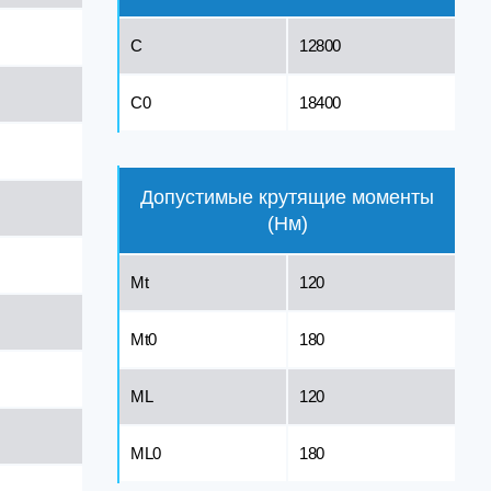
C
12800
C0
18400
Допустимые крутящие моменты
(Нм)
Mt
120
Mt0
180
ML
120
ML0
180