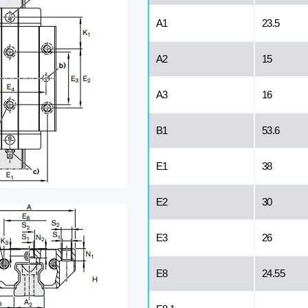
A1
23.5
A2
15
A3
16
B1
53.6
E1
38
E2
30
E3
26
E8
24.55