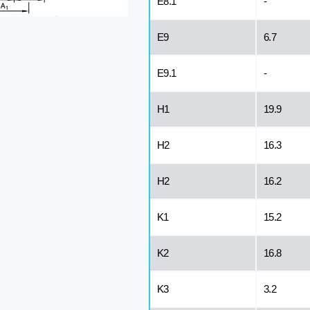
E8.1
-
E9
6.7
E9.1
-
H1
19.9
H2
16.3
H2
16.2
K1
15.2
K2
16.8
K3
3.2