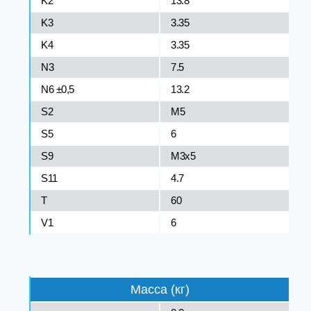
K2
13.8
K3
3.35
K4
3.35
N3
7.5
N6 ±0,5
13.2
S2
M5
S5
6
S9
M3x5
S11
4.7
T
60
V1
6
Масса (кг)