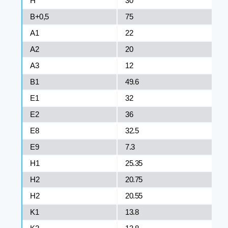
H
30
B+0,5
75
A1
22
A2
20
A3
12
B1
49.6
E1
32
E2
36
E8
32.5
E9
7.3
H1
25.35
H2
20.75
H2
20.55
K1
13.8