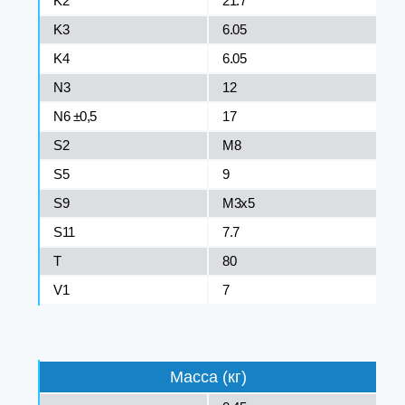
K2
21.7
K3
6.05
K4
6.05
N3
12
N6 ±0,5
17
S2
M8
S5
9
S9
M3x5
S11
7.7
T
80
V1
7
Масса (кг)