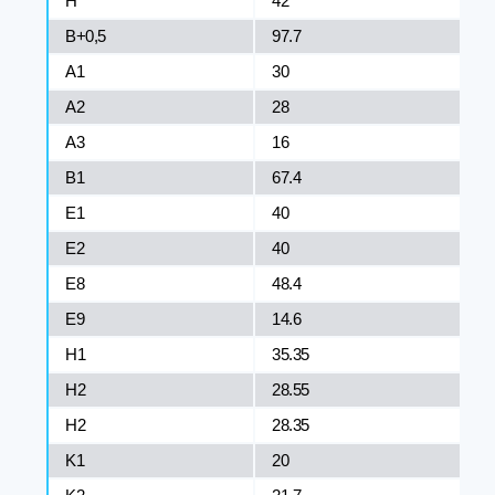
H
42
B+0,5
97.7
A1
30
A2
28
A3
16
B1
67.4
E1
40
E2
40
E8
48.4
E9
14.6
H1
35.35
H2
28.55
H2
28.35
K1
20