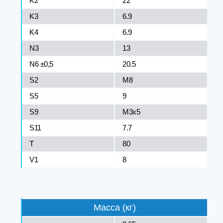
K2
22
K3
6.9
K4
6.9
N3
13
N6 ±0,5
20.5
S2
M8
S5
9
S9
M3x5
S11
7.7
T
80
V1
8
Масса (кг)