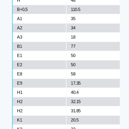
H
48
B+0,5
110.5
A1
35
A2
34
A3
18
B1
77
E1
50
E2
50
E8
58
E9
17.35
H1
40.4
H2
32.15
H2
31.85
K1
20.5