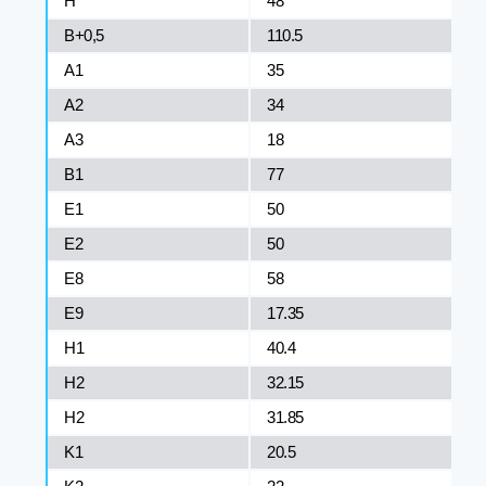
H
48
B+0,5
110.5
A1
35
A2
34
A3
18
B1
77
E1
50
E2
50
E8
58
E9
17.35
H1
40.4
H2
32.15
H2
31.85
K1
20.5