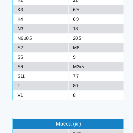
K2
22
K3
6.9
K4
6.9
N3
13
N6 ±0,5
20.5
S2
M8
S5
9
S9
M3x5
S11
7.7
T
80
V1
8
Масса (кг)