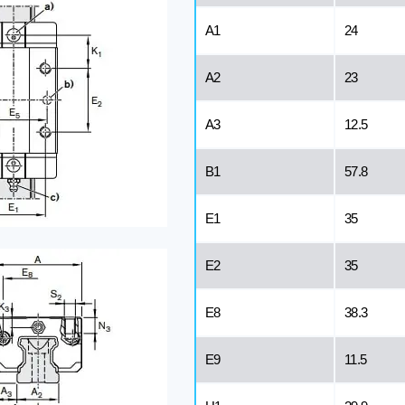
A1
24
A2
23
A3
12.5
B1
57.8
E1
35
E2
35
E8
38.3
E9
11.5