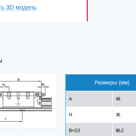
ть 3D модель
Ы
Размеры (мм)
A
48
H
36
B+0,5
86.2