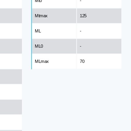
Mt0
-
Mtmax
125
ML
-
ML0
-
MLmax
70