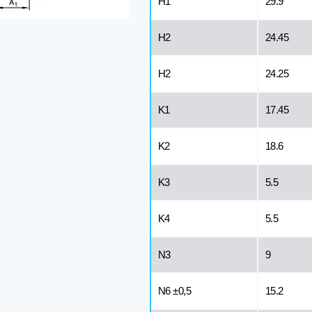
H1
29.9
H2
24.45
H2
24.25
K1
17.45
K2
18.6
K3
5.5
K4
5.5
N3
9
N6 ±0,5
15.2