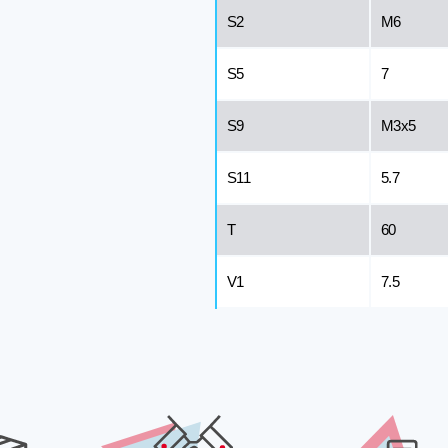
S2
M6
S5
7
S9
M3x5
S11
5.7
T
60
V1
7.5