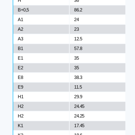
H
36
B+0,5
86.2
A1
24
A2
23
A3
12.5
B1
57.8
E1
35
E2
35
E8
38.3
E9
11.5
H1
29.9
H2
24.45
H2
24.25
K1
17.45