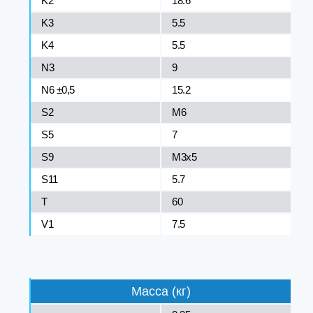
K2
18.6
K3
5.5
K4
5.5
N3
9
N6 ±0,5
15.2
S2
M6
S5
7
S9
M3x5
S11
5.7
T
60
V1
7.5
Масса (кг)