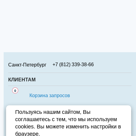
+7 (812) 339-38-66
Санкт-Петербург
+7 (499) 346-65-02
Москва
КЛИЕНТАМ
+7 (831) 219-95-94
Нижний Новгород
Сервис
0
+7 (861) 238-85-70
Краснодар
Корзина запросов
Аналоги
+7 (474) 220-01-78
Липецк
Важно знать
Пользуясь нашим сайтом, Вы
+7 (351) 711-15-87
Челябинск
соглашаетесь с тем, что мы используем
Контакты
+7 (343) 226-97-23
Екатеринбург
cookies. Вы можете изменить настройки в
Компания
+7 (846) 970-70-95
Самара
Адрес:
196084, Санкт-Петербург, ул. Парковая д.6А
браузере.